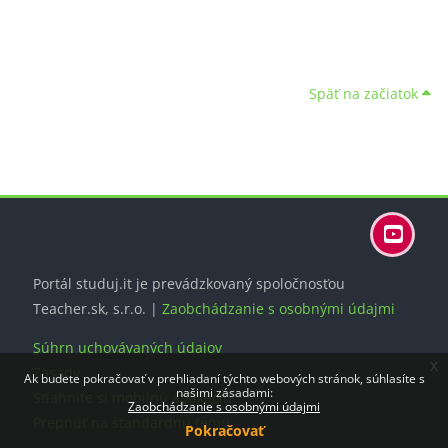
Späť na začiatok
Bloky
Bloky
Bloky
Bloky
Portál studuj.it je prevádzkovaný spoločnosťou
Teacher.sk, s.r.o. |
Zaobchádzanie s osobnými údajmi
Súhrn uchovávaných údajov
x
Zásady
Ak budete pokračovať v prehliadaní týchto webových stránok, súhlasíte s
našimi zásadami:
Stiahnite si mobilnú aplikáciu
Zaobchádzanie s osobnými údajmi
Prepnúť na štandardnú tému
Pokračovať