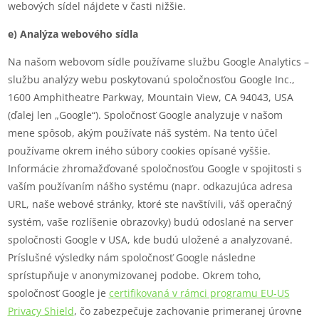
webových sídel nájdete v časti nižšie.
e) Analýza webového sídla
Na našom webovom sídle používame službu Google Analytics –
službu analýzy webu poskytovanú spoločnosťou Google Inc.,
1600 Amphitheatre Parkway, Mountain View, CA 94043, USA
(ďalej len „Google“). Spoločnosť Google analyzuje v našom
mene spôsob, akým používate náš systém. Na tento účel
používame okrem iného súbory cookies opísané vyššie.
Informácie zhromažďované spoločnosťou Google v spojitosti s
vaším používaním nášho systému (napr. odkazujúca adresa
URL, naše webové stránky, ktoré ste navštívili, váš operačný
systém, vaše rozlíšenie obrazovky) budú odoslané na server
spoločnosti Google v USA, kde budú uložené a analyzované.
Príslušné výsledky nám spoločnosť Google následne
sprístupňuje v anonymizovanej podobe. Okrem toho,
spoločnosť Google je
certifikovaná v rámci programu EU-US
Privacy Shield
, čo zabezpečuje zachovanie primeranej úrovne