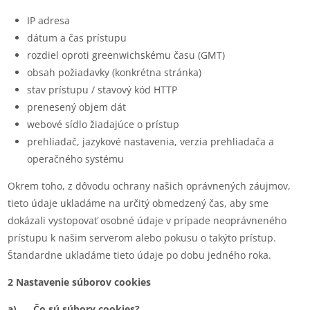
IP adresa
dátum a čas prístupu
rozdiel oproti greenwichskému času (GMT)
obsah požiadavky (konkrétna stránka)
stav prístupu / stavový kód HTTP
prenesený objem dát
webové sídlo žiadajúce o prístup
prehliadač, jazykové nastavenia, verzia prehliadača a
operačného systému
Okrem toho, z dôvodu ochrany našich oprávnených záujmov,
tieto údaje ukladáme na určitý obmedzený čas, aby sme
dokázali vystopovať osobné údaje v prípade neoprávneného
prístupu k našim serverom alebo pokusu o takýto prístup.
Štandardne ukladáme tieto údaje po dobu jedného roka.
2 Nastavenie súborov cookies
a) Čo sú súbory cookies?