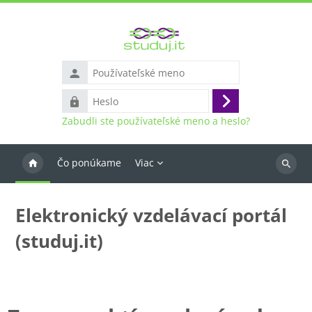
Preskočiť na hlavný obsah
Používateľské
meno
Heslo
Prihlásiť
Zabudli ste používateľské meno a heslo?
sa
Čo ponúkame
Viac
Vyhľada
kurzy
Elektronický vzdelávací portál
(studuj.it)