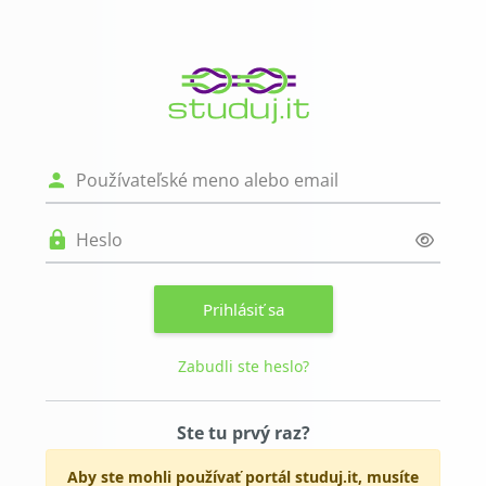
Preskočiť na hlavný obsah
Prihlásenie do E
Preskočiť na vytvorenie nového k
Používateľské meno alebo email
Heslo
Prihlásiť sa
Zabudli ste heslo?
Ste tu prvý raz?
Aby ste mohli používať portál studuj.it, musíte