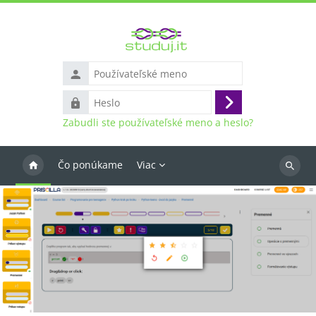
Preskočiť na hlavný obsah
Používateľské
meno
Heslo
Prihlásiť
Zabudli ste používateľské meno a heslo?
sa
Čo ponúkame
Viac
Vyhľada
kurzy