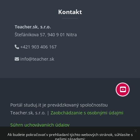
Bloky
Bloky
Preskočiť Kontakt
Kontakt
Teacher.sk, s.r.o.
Štefánikova 57, 940 9 01 Nitra
+421 903 406 167
info@teacher.sk
Portál studuj.it je prevádzkovaný spoločnosťou
Teacher.sk, s.r.o. |
Zaobchádzanie s osobnými údajmi
Súhrn uchovávaných údajov
x
Zásady
Ak budete pokračovať v prehliadaní týchto webových stránok, súhlasíte s
našimi zásadami: