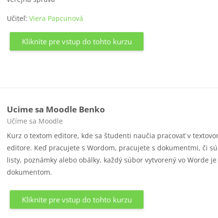
Učiteľ:
Viera Papcunová
Kliknite pre vstup do tohto kurzu
Ucime sa Moodle Benko
Kategória kurzu
Učíme sa Moodle
Kurz o textom editore, kde sa študenti naučia pracovať v textov
editore. Keď pracujete s Wordom, pracujete s dokumentmi, či sú
listy, poznámky alebo obálky, každý súbor vytvorený vo Worde je
dokumentom.
Kliknite pre vstup do tohto kurzu