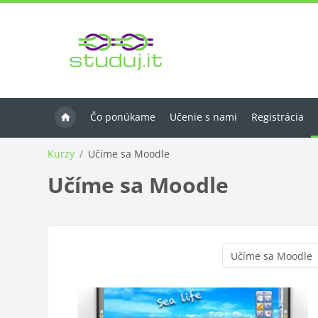
Preskočiť na hlavný obsah
Čo ponúkame
Učenie s nami
Registrácia
Kurzy
Učíme sa Moodle
Učíme sa Moodle