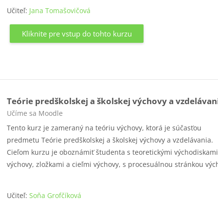
Učiteľ:
Jana Tomašovičová
Kliknite pre vstup do tohto kurzu
Teórie predškolskej a školskej výchovy a vzdelávan
Kategória kurzu
Učíme sa Moodle
Tento kurz je zameraný na teóriu výchovy, ktorá je súčasťou
predmetu Teórie predškolskej a školskej výchovy a vzdelávania.
Cieľom kurzu je oboznámiť študenta s teoretickými východiskam
výchovy, zložkami a cieľmi výchovy, s procesuálnou stránkou výc
Učiteľ:
Soňa Grofčíková