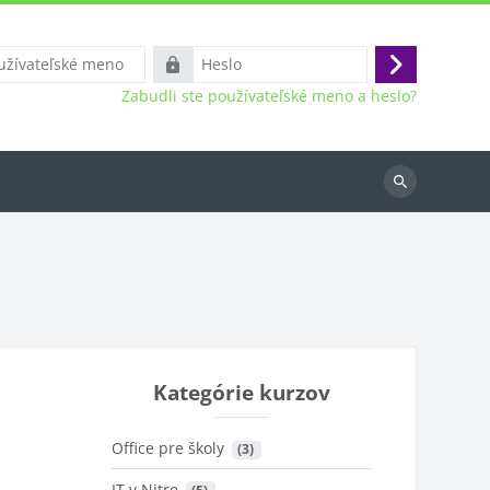
ľské
Heslo
Prihlásiť
Zabudli ste používateľské meno a heslo?
sa
Vyhľadať
kurzy
Kategórie kurzov
Office pre školy
 (3)
IT v Nitre
 (5)