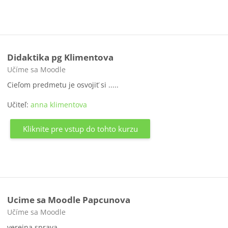
Didaktika pg Klimentova
Kategória kurzu
Učíme sa Moodle
Cieľom predmetu je osvojiť si .....
Učiteľ:
anna klimentova
Kliknite pre vstup do tohto kurzu
Ucime sa Moodle Papcunova
Kategória kurzu
Učíme sa Moodle
verejna sprava