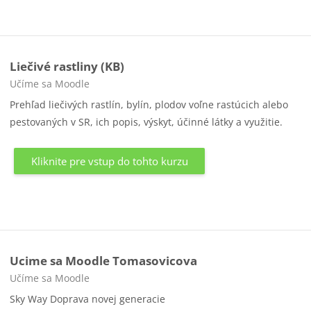
Liečivé rastliny (KB)
Kategória kurzu
Učíme sa Moodle
Prehľad liečivých rastlín, bylín, plodov voľne rastúcich alebo
pestovaných v SR, ich popis, výskyt, účinné látky a využitie.
Kliknite pre vstup do tohto kurzu
Ucime sa Moodle Tomasovicova
Kategória kurzu
Učíme sa Moodle
Sky Way Doprava novej generacie