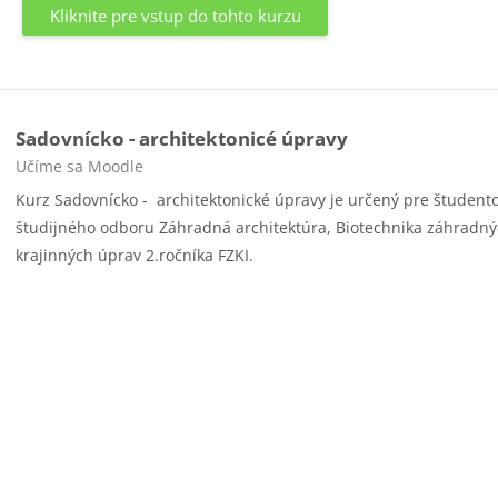
Kliknite pre vstup do tohto kurzu
Sadovnícko - architektonicé úpravy
Kategória kurzu
Učíme sa Moodle
Kurz Sadovnícko - architektonické úpravy je určený pre študent
študijného odboru Záhradná architektúra, Biotechnika záhradný
krajinných úprav 2.ročníka FZKI.