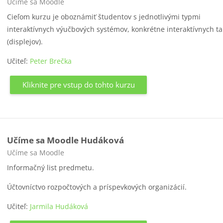
Kategória kurzu
Učíme sa Moodle
Cieľom kurzu je oboznámiť študentov s jednotlivými typmi
interaktívnych výučbových systémov, konkrétne interaktívnych t
(displejov).
Učiteľ:
Peter Brečka
Kliknite pre vstup do tohto kurzu
Učíme sa Moodle Hudáková
Kategória kurzu
Učíme sa Moodle
Informačný list predmetu.
Účtovníctvo rozpočtových a príspevkových organizácií.
Učiteľ:
Jarmila Hudáková