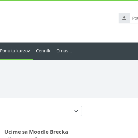
Používate
meno
Ponuka kurzov
Cenník
O nás...
Kategórie kurzov
Ucime sa Moodle Brecka