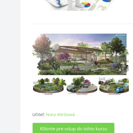
Učiteľ:
Nora Vörösová
Kliknite pre vstup do tohto kurzu