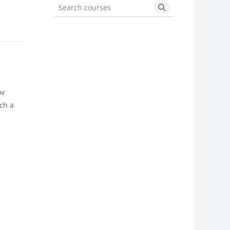
Search courses
Search courses
ov
ch a