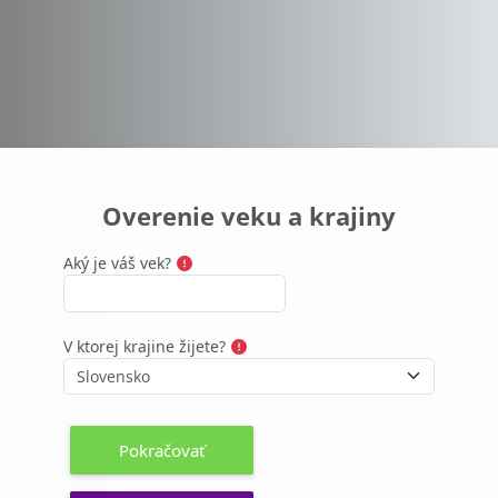
Preskočiť na hlavný obsah
Overenie veku a krajiny
Aký je váš vek?
V ktorej krajine žijete?