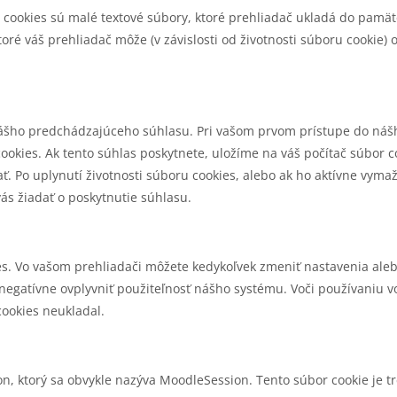
 cookies sú malé textové súbory, ktoré prehliadač ukladá do pamät
oré váš prehliadač môže (v závislosti od životnosti súboru cookie) 
vášho predchádzajúceho súhlasu. Pri vašom prvom prístupe do náš
cookies. Ak tento súhlas poskytnete, uložíme na váš počítač súbo
. Po uplynutí životnosti súboru cookies, alebo ak ho aktívne vyma
ás žiadať o poskytnutie súhlasu.
s. Vo vašom prehliadači môžete kedykoľvek zmeniť nastavenia aleb
egatívne ovplyvniť použiteľnosť nášho systému. Voči používaniu v
cookies neukladal.
ktorý sa obvykle nazýva MoodleSession. Tento súbor cookie je treb