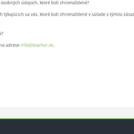
h osobných údajoch, ktoré boli zhromaždené?
 týkajúcich sa vás, ktoré boli zhromaždené v súlade s týmito zás
k?
 na adrese
info@teacher.sk
.
y
Bloky