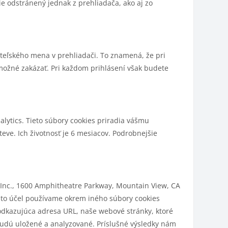
ie odstránený jednak z prehliadača, ako aj zo
teľského mena v prehliadači. To znamená, že pri
možné zakázať. Pri každom prihlásení však budete
lytics. Tieto súbory cookies priradia vášmu
eve. Ich životnosť je 6 mesiacov. Podrobnejšie
Inc., 1600 Amphitheatre Parkway, Mountain View, CA
nto účel používame okrem iného súbory cookies
odkazujúca adresa URL, naše webové stránky, ktoré
 budú uložené a analyzované. Príslušné výsledky nám