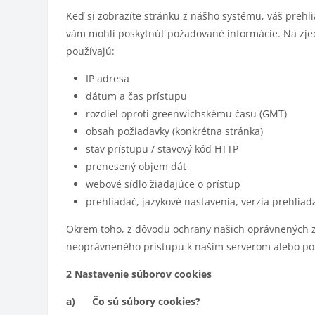
Keď si zobrazíte stránku z nášho systému, váš prehl
vám mohli poskytnúť požadované informácie. Na zje
používajú:
IP adresa
dátum a čas prístupu
rozdiel oproti greenwichskému času (GMT)
obsah požiadavky (konkrétna stránka)
stav prístupu / stavový kód HTTP
prenesený objem dát
webové sídlo žiadajúce o prístup
prehliadač, jazykové nastavenia, verzia prehli
Okrem toho, z dôvodu ochrany našich oprávnených z
neoprávneného prístupu k našim serverom alebo pok
2 Nastavenie súborov cookies
a) Čo sú súbory cookies?