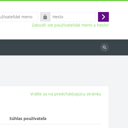
ľské
Heslo
Prihlásiť
Zabudli ste používateľské meno a heslo?
sa
Vyhľadať
kurzy
Vráťte sa na predchádzajúcu stránku
Súhlas používateľa