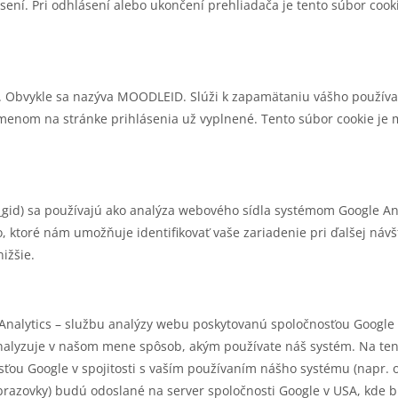
sení. Pri odhlásení alebo ukončení prehliadača je tento súbor cook
u. Obvykle sa nazýva MOODLEID. Slúži k zapamätaniu vášho používa
 menom na stránke prihlásenia už vyplnené. Tento súbor cookie je 
 _gid) sa používajú ako analýza webového sídla systémom Google Ana
 ktoré nám umožňuje identifikovať vaše zariadenie pri ďalšej návšt
ižšie.
alytics – službu analýzy webu poskytovanú spoločnosťou Google 
 analyzuje v našom mene spôsob, akým používate náš systém. Na te
ťou Google v spojitosti s vaším používaním nášho systému (napr. 
e obrazovky) budú odoslané na server spoločnosti Google v USA, kde