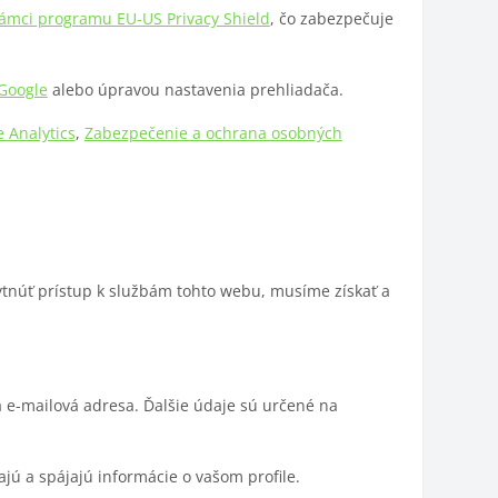
 rámci programu EU-US Privacy Shield
, čo zabezpečuje
Google
alebo úpravou nastavenia prehliadača.
 Analytics
,
Zabezpečenie a ochrana osobných
ytnúť prístup k službám tohto webu, musíme získať a
a e-mailová adresa. Ďalšie údaje sú určené na
ajú a spájajú informácie o vašom profile.