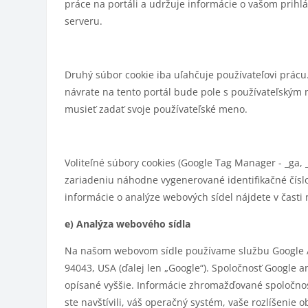
práce na portáli a udržuje informácie o vašom prihlá
serveru.
Druhý súbor cookie iba uľahčuje používateľovi prác
návrate na tento portál bude pole s používateľským
musieť zadať svoje používateľské meno.
Voliteľné súbory cookies (Google Tag Manager - _ga,
zariadeniu náhodne vygenerované identifikačné číslo,
informácie o analýze webových sídel nájdete v časti n
e) Analýza webového sídla
Na našom webovom sídle používame službu Google An
94043, USA (ďalej len „Google“). Spoločnosť Google
opísané vyššie. Informácie zhromažďované spoločnos
ste navštívili, váš operačný systém, vaše rozlíšeni