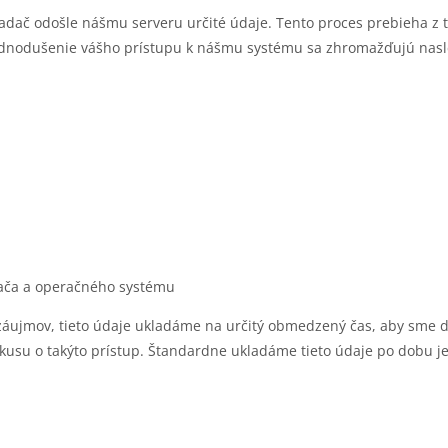
iadač odošle nášmu serveru určité údaje. Tento proces prebieha z 
dnodušenie vášho prístupu k nášmu systému sa zhromažďujú nasled
adača a operačného systému
áujmov, tieto údaje ukladáme na určitý obmedzený čas, aby sme d
usu o takýto prístup. Štandardne ukladáme tieto údaje po dobu j