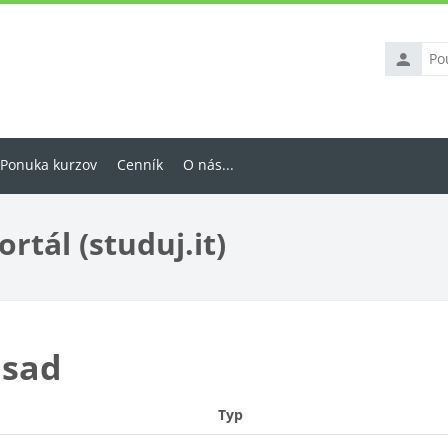
Používate
meno
Ponuka kurzov
Cenník
O nás...
rtál (studuj.it)
ásad
Typ