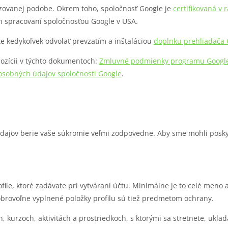
zovanej podobe. Okrem toho, spoločnosť Google je
certifikovaná v
h spracovaní spoločnosťou Google v USA.
e kedykoľvek odvolať prevzatím a inštaláciou
doplnku prehliadača 
pozícii v týchto dokumentoch:
Zmluvné podmienky programu Google
osobných údajov spoločnosti Google
.
 údajov berie vaše súkromie veľmi zodpovedne. Aby sme mohli posk
ile, ktoré zadávate pri vytváraní účtu. Minimálne je to celé meno 
brovoľne vyplnené položky profilu sú tiež predmetom ochrany.
 kurzoch, aktivitách a prostriedkoch, s ktorými sa stretnete, uklad