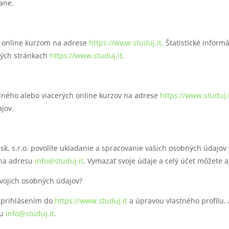
ane.
 k online kurzom na adrese
https://www.studuj.it
. Štatistické inform
vých stránkach
https://www.studuj.it
.
edného alebo viacerých online kurzov na adrese
https://www.studuj.i
jov.
.sk, s.r.o. povolíte ukladanie a spracovanie vašich osobných údajo
l na adresu
info@studuj.it
. Vymazať svoje údaje a celý účet môžete a
vojich osobných údajov?
ť prihlásením do
https://www.studuj.it
a úpravou vlastného profilu. 
su
info@studuj.it
.