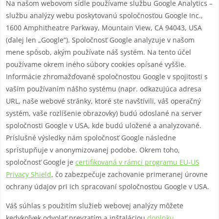
Na našom webovom sídle používame službu Google Analytics –
službu analýzy webu poskytovanú spoločnosťou Google Inc.,
1600 Amphitheatre Parkway, Mountain View, CA 94043, USA
(ďalej len „Google“). Spoločnosť Google analyzuje v našom
mene spôsob, akým používate náš systém. Na tento účel
používame okrem iného súbory cookies opísané vyššie.
Informácie zhromažďované spoločnosťou Google v spojitosti s
vaším používaním nášho systému (napr. odkazujúca adresa
URL, naše webové stránky, ktoré ste navštívili, váš operačný
systém, vaše rozlíšenie obrazovky) budú odoslané na server
spoločnosti Google v USA, kde budú uložené a analyzované.
Príslušné výsledky nám spoločnosť Google následne
sprístupňuje v anonymizovanej podobe. Okrem toho,
spoločnosť Google je
certifikovaná v rámci programu EU-US
Privacy Shield
, čo zabezpečuje zachovanie primeranej úrovne
ochrany údajov pri ich spracovaní spoločnosťou Google v USA.
Váš súhlas s použitím služieb webovej analýzy môžete
kedykoľvek odvolať prevzatím a inštaláciou
doplnku