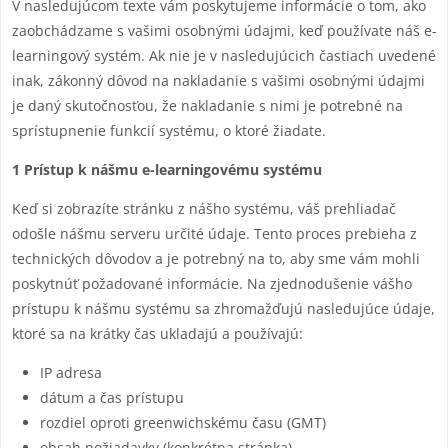
V nasledujúcom texte vám poskytujeme informácie o tom, ako
zaobchádzame s vašimi osobnými údajmi, keď používate náš e-
learningový systém. Ak nie je v nasledujúcich častiach uvedené
inak, zákonný dôvod na nakladanie s vašimi osobnými údajmi
je daný skutočnosťou, že nakladanie s nimi je potrebné na
sprístupnenie funkcií systému, o ktoré žiadate.
1 Prístup k nášmu e-learningovému systému
Keď si zobrazíte stránku z nášho systému, váš prehliadač
odošle nášmu serveru určité údaje. Tento proces prebieha z
technických dôvodov a je potrebný na to, aby sme vám mohli
poskytnúť požadované informácie. Na zjednodušenie vášho
prístupu k nášmu systému sa zhromažďujú nasledujúce údaje,
ktoré sa na krátky čas ukladajú a používajú:
IP adresa
dátum a čas prístupu
rozdiel oproti greenwichskému času (GMT)
obsah požiadavky (konkrétna stránka)